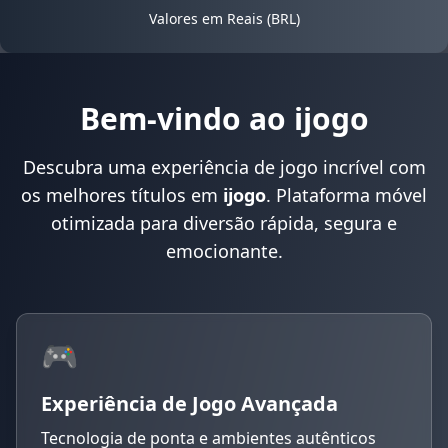
Valores em Reais (BRL)
Bem-vindo ao ijogo
Descubra uma experiência de jogo incrível com
os melhores títulos em
ijogo
. Plataforma móvel
otimizada para diversão rápida, segura e
emocionante.
🎮
Experiência de Jogo Avançada
Tecnologia de ponta e ambientes autênticos