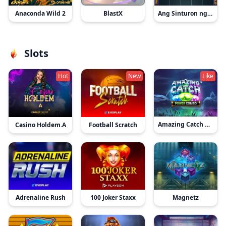
Anaconda Wild 2
BlastX
Ang Sinturon ng Kampeon
Slots
Hot
New
Like
Amazing Catch Power Combo
Football Scratch
Casino Holdem.A
Magnetz
Adrenaline Rush
100 Joker Staxx