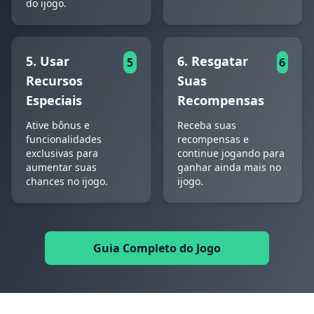
do ijogo.
5. Usar
6. Resgatar
5
6
Recursos
Suas
Especiais
Recompensas
Ative bônus e
Receba suas
funcionalidades
recompensas e
exclusivas para
continue jogando para
aumentar suas
ganhar ainda mais no
chances no ijogo.
ijogo.
Guia Completo do Jogo