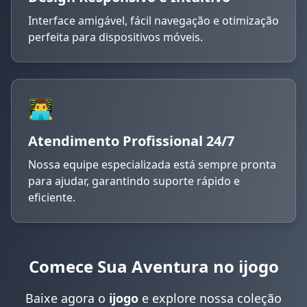
Interface amigável, fácil navegação e otimização
perfeita para dispositivos móveis.
👨‍💻
Atendimento Profissional 24/7
Nossa equipe especializada está sempre pronta
para ajudar, garantindo suporte rápido e
eficiente.
Comece Sua Aventura no ijogo
Baixe agora o
ijogo
e explore nossa coleção