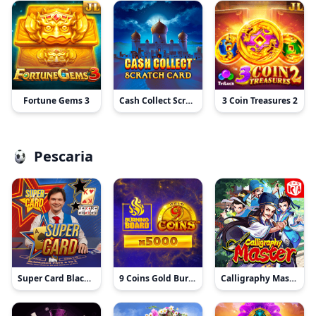
Fortune Gems 3
Cash Collect Scratch
3 Coin Treasures 2
Pescaria
Super Card Blackjack Live
9 Coins Gold Burning Board
Calligraphy Master