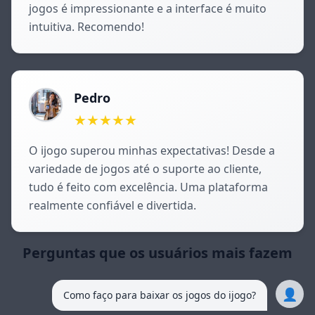
jogos é impressionante e a interface é muito
intuitiva. Recomendo!
Pedro
★
★
★
★
★
O ijogo superou minhas expectativas! Desde a
variedade de jogos até o suporte ao cliente,
tudo é feito com excelência. Uma plataforma
realmente confiável e divertida.
Perguntas que os usuários mais fazem
👤
Como faço para baixar os jogos do ijogo?