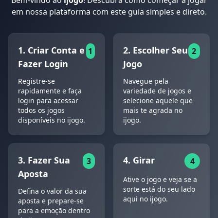
Bem-vindo ao
ijogo
! Descubra como começar a jogar
em nossa plataforma com este guia simples e direto.
1. Criar Conta e
2. Escolher Seu
1
2
Fazer Login
Jogo
Registre-se
Navegue pela
rapidamente e faça
variedade de jogos e
login para acessar
selecione aquele que
todos os jogos
mais te agrada no
disponíveis no ijogo.
ijogo.
3. Fazer Sua
4. Girar
3
4
Aposta
Ative o jogo e veja se a
sorte está do seu lado
Defina o valor da sua
aqui no ijogo.
aposta e prepare-se
para a emoção dentro