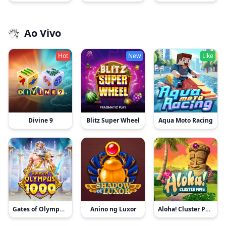
Ao Vivo
Hot
New
Like
Divine 9
Blitz Super Wheel
Aqua Moto Racing
Gates of Olympus 1000
Anino ng Luxor
Aloha! Cluster Pays™