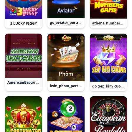
go_aviator_portrait
athena_numbersgame_athena_portrait
3 LUCKY PIGGY
AmericanBaccarat_d
iwin_phom_portrait
go_xep_kim_cuong_portrait