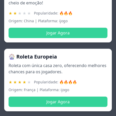
cheio de emoção!
★
★
★
★
★
Popularidade: 🔥🔥🔥
Origem: China | Plataforma: ijogo
Jogar Agora
🎡 Roleta Europeia
Roleta com única casa zero, oferecendo melhores
chances para os jogadores.
★
★
★
★
★
Popularidade: 🔥🔥🔥🔥
Origem: França | Plataforma: ijogo
Jogar Agora