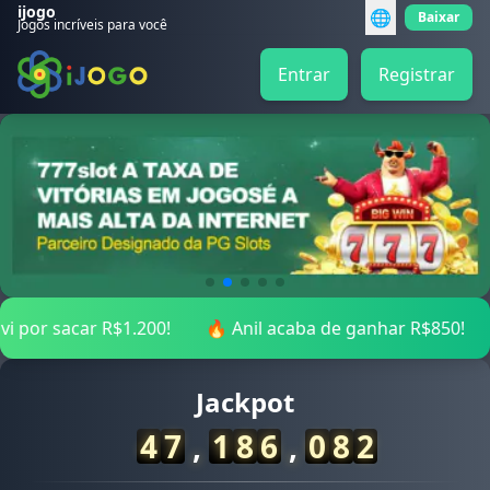
ijogo
🌐
Baixar
Jogos incríveis para você
Entrar
Registrar
por sacar R$1.200!
🔥 Anil acaba de ganhar R$850!

Jackpot
4
7
,
2
0
6
,
2
6
6