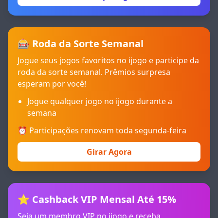
🎰 Roda da Sorte Semanal
Jogue seus jogos favoritos no ijogo e participe da
roda da sorte semanal. Prêmios surpresa
esperam por você!
Jogue qualquer jogo no ijogo durante a
semana
⏰ Participações renovam toda segunda-feira
Girar Agora
⭐ Cashback VIP Mensal Até 15%
Seja um membro VIP no ijogo e receba