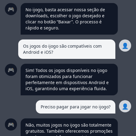
🎮
No ijogo, basta acessar nossa seção de
downloads, escolher o jogo desejado e
clicar no botão “Baixar”. O processo é
rápido e seguro.
👤
Os jogos do ijogo são compatíveis com
Android e iOS?
🎮
Sim! Todos os jogos disponíveis no ijogo
foram otimizados para funcionar
perfeitamente em dispositivos Android e
iOS, garantindo uma experiência fluida.
👤
Preciso pagar para jogar no ijogo?
🎮
Não, muitos jogos no ijogo são totalmente
gratuitos. Também oferecemos promoções