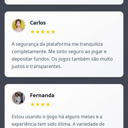
Carlos
★
★
★
★
★
A segurança da plataforma me tranquiliza
completamente. Me sinto seguro ao jogar e
depositar fundos. Os jogos também são muito
justos e transparentes.
Fernanda
★
★
★
★
☆
Estou usando o ijogo há alguns meses e a
experiência tem sido ótima. A variedade de