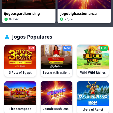
ijogoasgardianrising
ijogobigbassbonanza
87,042
77,976
Jogos Populares
Hot
New
Like
Wild Wild Riches
3 Pots of Egypt
Baccarat Brasileira NC
Fire Stampede
Cosmic Rush Dream Drop
¡Pela el Reno!